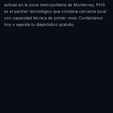
activas en la zona metropolitana de Monterrey, PHS
es el
partner
tecnológico que combina cercanía local
con capacidad técnica de primer nivel. Contáctanos
hoy y agenda tu diagnóstico gratuito.
Diagnóstico Gratis →
Llámanos al
81 1680 5393
, escríbenos por WhatsApp
o completa el formulario a continuación. Atendemos
empresas en Monterrey, San Pedro, San Nicolás,
Guadalupe, Apodaca, Escobedo y toda el área
metropolitana. Tu diagnóstico TI gratuito en
Monterrey está a un mensaje de distancia.
Nuestro diagnóstico gratuito incluye una evaluación
completa de tu infraestructura tecnológica: estado de
servidores y redes, análisis de ciberseguridad, revisión
de licenciamiento de software, estado de respaldos y
un plan de mejora personalizado. Todo sin costo y sin